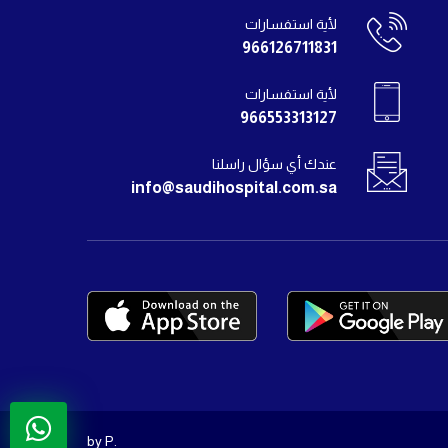
لأية استفسارات
966126711831
لأية استفسارات
966553313127
عندك أي سؤال راسلنا
info@saudihospital.com.sa
by P.