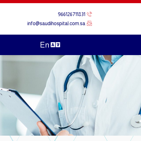
966126711831
info@saudihospital.com.sa
En