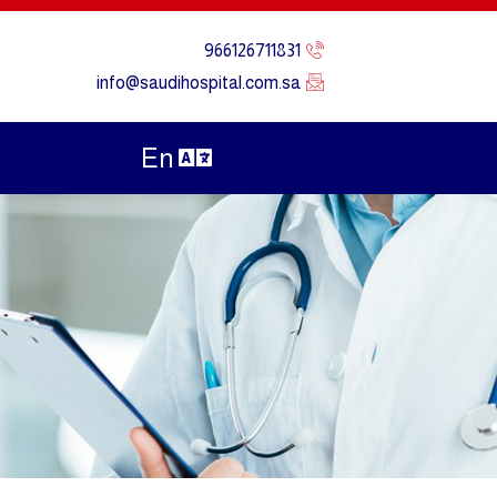
966126711831
info@saudihospital.com.sa
En